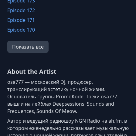
Episode 173
Episode 172
Episode 171
Episode 170
Episode 169
Показать все
Episode 168
Episode 167
Episode 166
About the Artist
Episode 165
osa777 — московский DJ, продюсер,
Episode 164
транслирующий эстетику ночной жизни.
Основатель группы PromoKode. Треки osa777
Episode 163
вышли на лейблах Deepsessions, Sounds and
Episode 162
Frequences, Sounds Of Meow.
Episode 161
Автор и ведущий радиошоу NGN Radio на ah.fm, в
Episode 160
котором еженедельно рассказывает музыкальную
историю о ночной жизни, погружая слушателей в