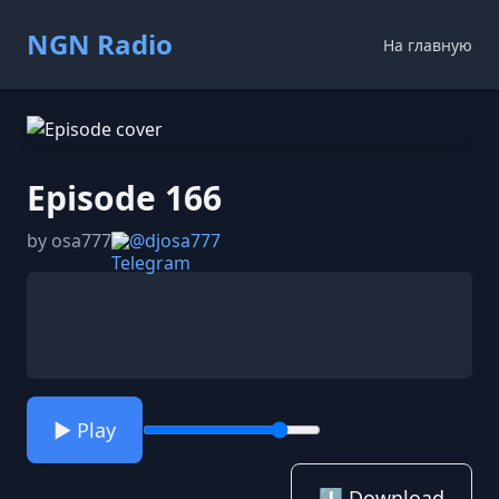
NGN Radio
На главную
Episode 166
by osa777
@djosa777
▶️ Play
⬇️ Download