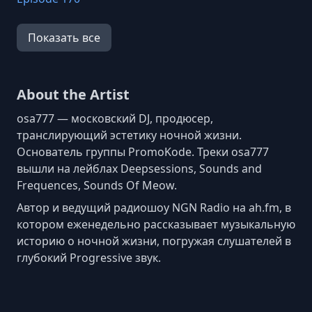
Episode 169
Показать все
Episode 168
Episode 167
Episode 166
About the Artist
Episode 165
osa777 — московский DJ, продюсер,
Episode 164
транслирующий эстетику ночной жизни.
Основатель группы PromoKode. Треки osa777
Episode 163
вышли на лейблах Deepsessions, Sounds and
Episode 162
Frequences, Sounds Of Meow.
Episode 161
Автор и ведущий радиошоу NGN Radio на ah.fm, в
Episode 160
котором еженедельно рассказывает музыкальную
историю о ночной жизни, погружая слушателей в
Episode 159
глубокий Progressive звук.
Episode 158
Episode 157
Episode 156