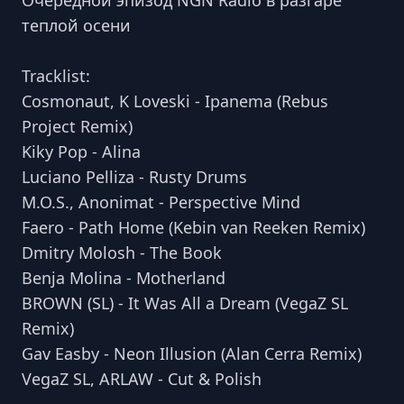
Очередной эпизод NGN Radio в разгаре
теплой осени
Tracklist:
Cosmonaut, K Loveski - Ipanema (Rebus
Project Remix)
Kiky Pop - Alina
Luciano Pelliza - Rusty Drums
M.O.S., Anonimat - Perspective Mind
Faero - Path Home (Kebin van Reeken Remix)
Dmitry Molosh - The Book
Benja Molina - Motherland
BROWN (SL) - It Was All a Dream (VegaZ SL
Remix)
Gav Easby - Neon Illusion (Alan Cerra Remix)
VegaZ SL, ARLAW - Cut & Polish