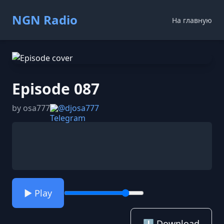
NGN Radio
На главную
Episode 087
by osa777
@djosa777
▶️ Play
⬇️ Download