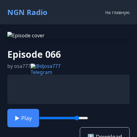
NGN Radio
На главную
Episode 066
by osa777
@djosa777
▶️ Play
⬇️ Download