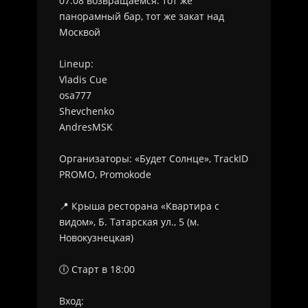
07.08 возвращаемся: тот же
панорамный бар, тот же закат над
Москвой
Lineup:
Vladis Cue
osa777
Shevchenko
AndresMSK
Организаторы: «Будет Солнце», TrackID
PROMO, Promokode
📍 Крыша ресторана «Квартира с
видом», Б. Татарская ул., 5 (м.
Новокузнецкая)
🕕 Старт в 18:00
Вход: